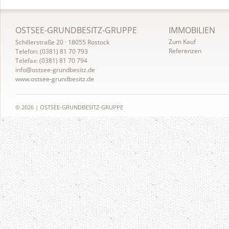
N
OSTSEE-GRUNDBESITZ-GRUPPE
IMMOBILIEN
a
Zum Kauf
Schillerstraße 20 · 18055 Rostock
v
Referenzen
Telefon: (0381) 81 70 793
Telefax: (0381) 81 70 794
i
info@ostsee-grundbesitz.de
g
www.ostsee-grundbesitz.de
a
t
i
© 2026 | OSTSEE-GRUNDBESITZ-GRUPPE
o
n
ü
b
e
r
s
p
r
i