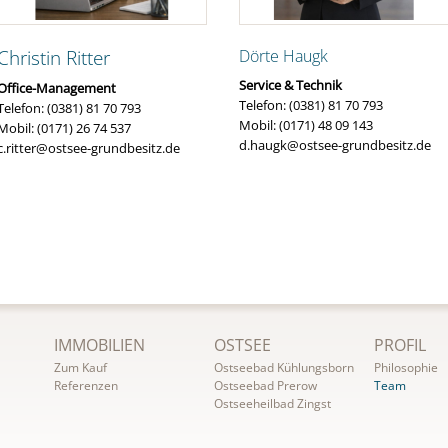
Christin Ritter
Dörte Haugk
Service & Technik
Office-Management
Telefon: (0381) 81 70 793
Telefon: (0381) 81 70 793
Mobil: (0171) 48 09 143
Mobil: (0171) 26 74 537
d.haugk@ostsee-grundbesitz.de
c.ritter@ostsee-grundbesitz.de
N
IMMOBILIEN
OSTSEE
PROFIL
a
Zum Kauf
Ostseebad Kühlungsborn
Philosophie
v
Referenzen
Ostseebad Prerow
Team
Ostseeheilbad Zingst
i
g