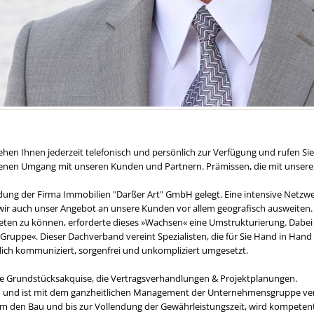
 stehen Ihnen jederzeit telefonisch und persönlich zur Verfügung und rufen S
ssenen Umgang mit unseren Kunden und Partnern. Prämissen, die mit unsere
ng der Firma Immobilien "Darßer Art" GmbH gelegt. Eine intensive Netzwerkp
wir auch unser Angebot an unsere Kunden vor allem geografisch ausweiten
bieten zu können, erforderte dieses »Wachsen« eine Umstrukturierung. Dabe
ruppe«. Dieser Dachverband vereint Spezialisten, die für Sie Hand in Hand 
lich kommuniziert, sorgenfrei und unkompliziert umgesetzt.
e Grundstücksakquise, die Vertragsverhandlungen & Projektplanungen.
Büro und ist mit dem ganzheitlichen Management der Unternehmensgruppe ver
 um den Bau und bis zur Vollendung der Gewährleistungszeit, wird kompete