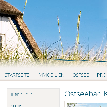
NAVIGATION
STARTSEITE
IMMOBILIEN
OSTSEE
PRO
ÜBERSPRINGEN
Ostseebad 
IHRE SUCHE
STATUS