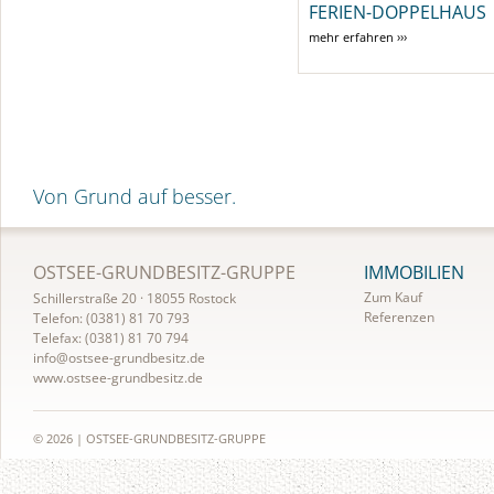
FERIEN-DOPPELHAUS
mehr erfahren ›››
Von Grund auf besser.
N
OSTSEE-GRUNDBESITZ-GRUPPE
IMMOBILIEN
a
Zum Kauf
Schillerstraße 20 · 18055 Rostock
v
Referenzen
Telefon: (0381) 81 70 793
Telefax: (0381) 81 70 794
i
info@ostsee-grundbesitz.de
g
www.ostsee-grundbesitz.de
a
t
i
© 2026 | OSTSEE-GRUNDBESITZ-GRUPPE
o
n