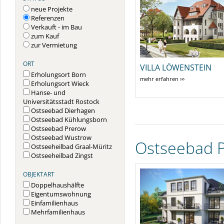
neue Projekte
Referenzen
Verkauft - im Bau
zum Kauf
zur Vermietung
ORT
VILLA LÖWENSTEIN
Erholungsort Born
mehr erfahren ›››
Erholungsort Wieck
Hanse- und
Universitätsstadt Rostock
Ostseebad Dierhagen
Ostseebad Kühlungsborn
Ostseebad Prerow
Ostseebad Wustrow
Ostseebad 
Ostseeheilbad Graal-Müritz
Ostseeheilbad Zingst
OBJEKTART
Doppelhaushälfte
Eigentumswohnung
Einfamilienhaus
Mehrfamilienhaus